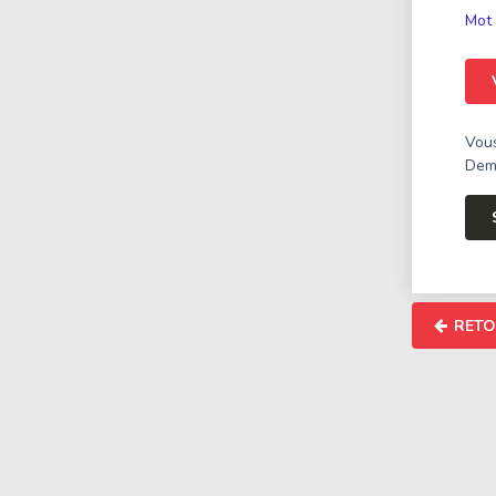
Mot 
Vous
Dema
RETO